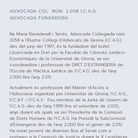
ADVOCADA COL. NÚM. 2.058 I.C.A.G.
ADVOCADA FUNDADORA
Na Maria Rieradevall i Tarrés, Advocada Col·legiada núm.
2058 a l’Il·lustre Col·legi d’Advocats de Girona (I.C.A.G.)
des del juny del 1.997, és la fundadora del bufet.
Llicenciada en Dret per la Facultat de Ciències Jurídico-
Econòmiques de la Universitat de Girona, va ser
coordinadora i professora de DRET D’ESTRANGERIA de
l’Escola de Pràctica Jurídica de l’I.C.A.G. des de l’any
2.000 fins l’any 2.011.
Actualment és professora del Màster d’Accés a
l’Advocacia organitzat per Universitat de Girona, l’I.C.A.G.,
l’I.C.A.F. i l’I.C.A.V. Fou membre de la Junta de Govern de
l’I.C.A.G. des de l’any 1.999 fins el setembre de 2.005,
anys durant els quals va ser Presidenta de la Comissió
de Drets Humans de l’I.C.A.G. Ha Presidit la Subcomissió
d’Estrangeria des de l’any 2.000 fins el gener de 2.012.
Ha estat ponent de diverses lleis al Senat com a
portaveu a la Comissió de Justícia durant la X Legislatura